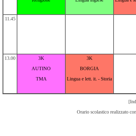
11.45
13.00
3K
3K
AUTINO
BORGIA
TMA
Lingua e lett. it. - Storia
[Ind
Orario scolastico realizzato co