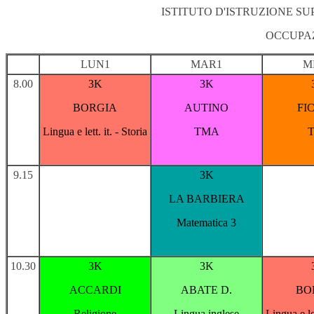
ISTITUTO D'ISTRUZIONE S
OCCUPAZ
LUN1
MAR1
M
8.00
3K
3K
BORGIA
AUTINO
FI
Lingua e lett. it. - Storia
TMA
9.15
3K
LA BARBIERA
Matematica 3
10.30
3K
3K
ACCARDI
ABATE D.
BO
Religione
Lingua inglese
Lingua e let