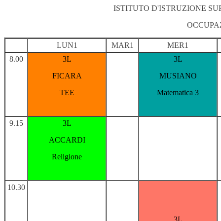
ISTITUTO D'ISTRUZIONE S
OCCUPAZ
LUN1
MAR1
MER1
8.00
3L
3L
FICARA
MUSIANO
TEE
Matematica 3
9.15
3L
ACCARDI
Religione
10.30
3L