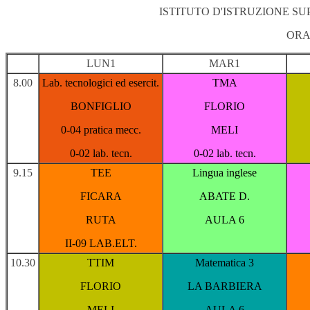
ISTITUTO D'ISTRUZIONE S
ORA
LUN1
MAR1
8.00
Lab. tecnologici ed esercit.
TMA
BONFIGLIO
FLORIO
0-04 pratica mecc.
MELI
0-02 lab. tecn.
0-02 lab. tecn.
9.15
TEE
Lingua inglese
FICARA
ABATE D.
RUTA
AULA 6
II-09 LAB.ELT.
10.30
TTIM
Matematica 3
FLORIO
LA BARBIERA
MELI
AULA 6