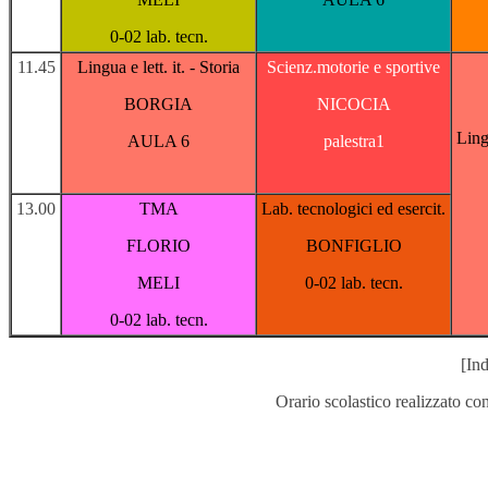
0-02 lab. tecn.
11.45
Lingua e lett. it. - Storia
Scienz.motorie e sportive
BORGIA
NICOCIA
Lingu
AULA 6
palestra1
13.00
TMA
Lab. tecnologici ed esercit.
FLORIO
BONFIGLIO
MELI
0-02 lab. tecn.
0-02 lab. tecn.
[Ind
Orario scolastico realizzato co