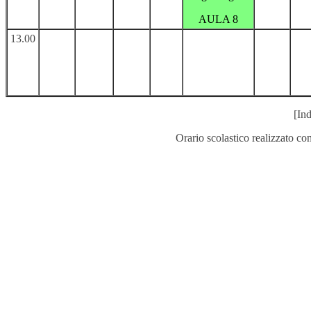
AULA 8
13.00
[Ind
Orario scolastico realizzato co