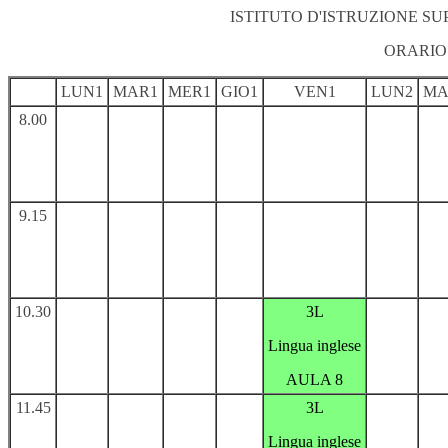
ISTITUTO D'ISTRUZIONE S
ORARIO
LUN1
MAR1
MER1
GIO1
VEN1
LUN2
MA
8.00
9.15
10.30
3L
Lingua inglese
AULA 8
11.45
3L
Lingua inglese