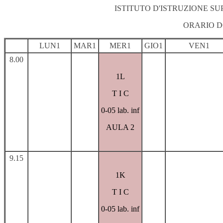
ISTITUTO D'ISTRUZIONE S
ORARIO 
LUN1
MAR1
MER1
GIO1
VEN1
8.00
1L
T I C
0-05 lab. inf
AULA 2
9.15
1K
T I C
0-05 lab. inf