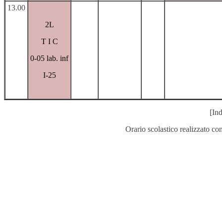
13.00
2L
T I C
0-05 lab. inf
I-25
[Ind
Orario scolastico realizzato co