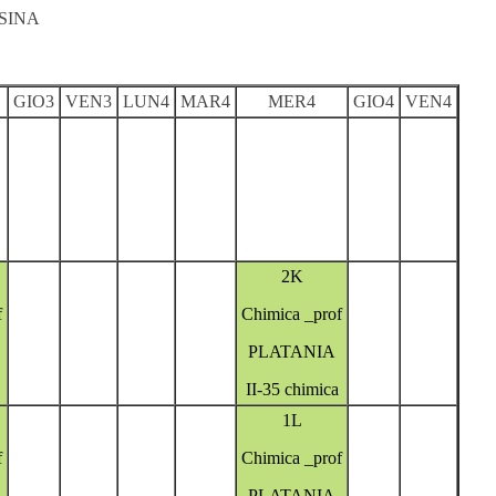
SINA
GIO3
VEN3
LUN4
MAR4
MER4
GIO4
VEN4
2K
f
Chimica _prof
PLATANIA
II-35 chimica
1L
f
Chimica _prof
PLATANIA