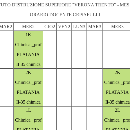
ITUTO D'ISTRUZIONE SUPERIORE "VERONA TRENTO" - MES
ORARIO DOCENTE CRISAFULLI
MAR2
MER2
GIO2
VEN2
LUN3
MAR3
MER3
1K
Chimica _prof
PLATANIA
II-35 chimica
2K
2K
Chimica _prof
Chimica _pro
PLATANIA
PLATANIA
II-35 chimica
II-35 chimica
1L
2L
Chimica _prof
Chimica _pro
PLATANIA
PLATANIA