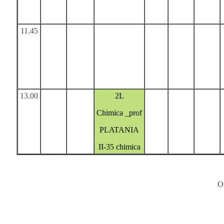
11.45
13.00
2L
Chimica _prof
PLATANIA
II-35 chimica
Or