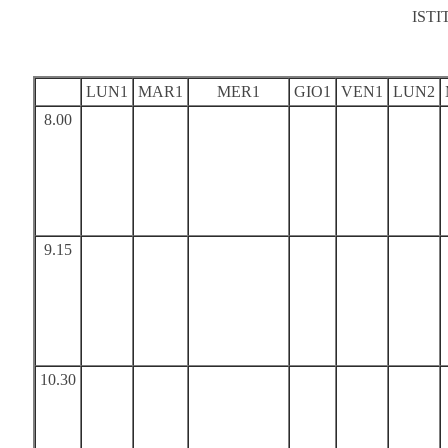
IST
LUN1
MAR1
MER1
GIO1
VEN1
LUN2
8.00
9.15
10.30