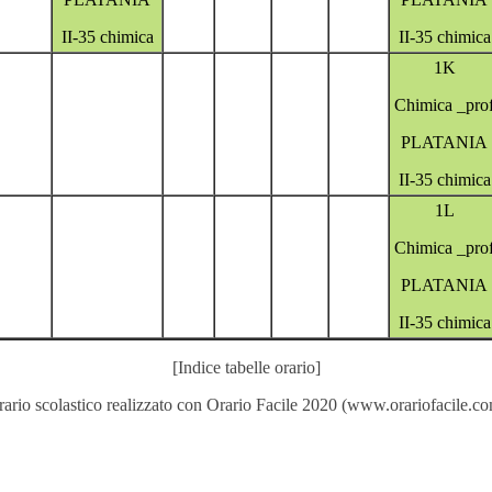
II-35 chimica
II-35 chimica
1K
Chimica _pro
PLATANIA
II-35 chimica
1L
Chimica _pro
PLATANIA
II-35 chimica
[Indice tabelle orario]
ario scolastico realizzato con
Orario Facile 2020
(
www.orariofacile.c