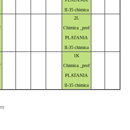
II-35 chimica
2L
f
Chimica _prof
PLATANIA
II-35 chimica
1K
f
Chimica _prof
PLATANIA
II-35 chimica
om
)