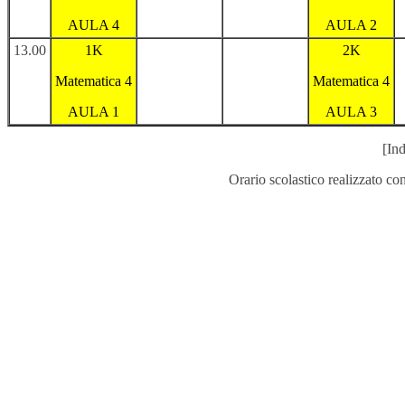
AULA 4
AULA 2
13.00
1K
2K
Matematica 4
Matematica 4
AULA 1
AULA 3
[Ind
Orario scolastico realizzato co