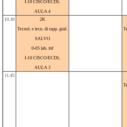
I-10 CISCO/ECDL
AULA 4
10.30
2K
Tecnol. e tecn. di rapp. graf.
Te
SALVO
0-05 lab. inf
I-10 CISCO/ECDL
AULA 3
11.45
Te