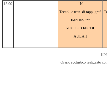
13.00
1K
Tecnol. e tecn. di rapp. graf.
Te
0-05 lab. inf
I-10 CISCO/ECDL
AULA 1
[Ind
Orario scolastico realizzato co