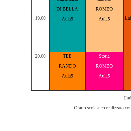
DI BELLA
ROMEO
19.00
Lab
Aula5
Aula5
20.00
TEE
Storia
RANDO
ROMEO
Aula5
Aula5
[Ind
Orario scolastico realizzato co