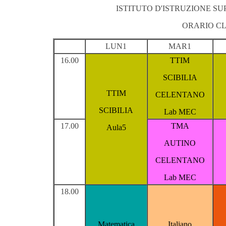
ISTITUTO D'ISTRUZIONE S
ORARIO CL
LUN1
MAR1
16.00
TTIM
SCIBILIA
TTIM
CELENTANO
SCIBILIA
Lab MEC
17.00
TMA
Aula5
AUTINO
CELENTANO
Lab MEC
18.00
Matematica
Italiano