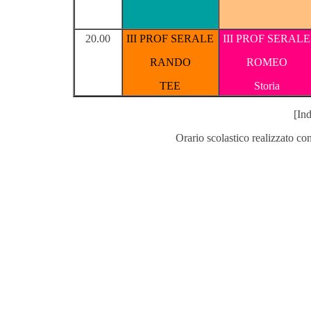
20.00
III PROF SERALE
III PROF SERALE
RANDO
ROMEO
TEE
Storia
[Ind
Orario scolastico realizzato co