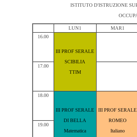
ISTITUTO D'ISTRUZIONE S
OCCUPA
LUN1
MAR1
16.00
III PROF SERALE
SCIBILIA
17.00
TTIM
18.00
III PROF SERALE
III PROF SERALE
DI BELLA
ROMEO
19.00
Matematica
Italiano