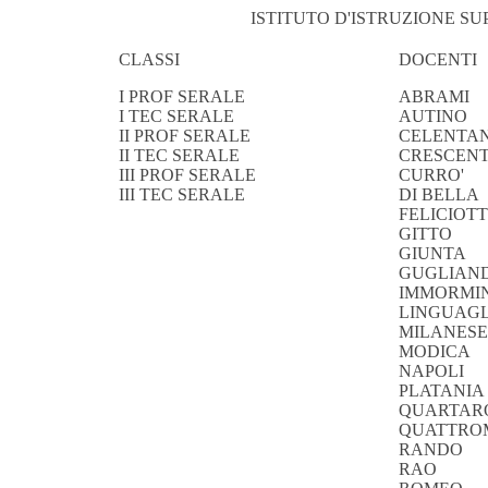
ISTITUTO D'ISTRUZIONE S
CLASSI
DOCENTI
I PROF SERALE
ABRAMI
I TEC SERALE
AUTINO
II PROF SERALE
CELENTA
II TEC SERALE
CRESCENT
III PROF SERALE
CURRO'
III TEC SERALE
DI BELLA
FELICIOT
GITTO
GIUNTA
GUGLIAN
IMMORMI
LINGUAG
MILANESE
MODICA
NAPOLI
PLATANIA
QUARTAR
QUATTRO
RANDO
RAO