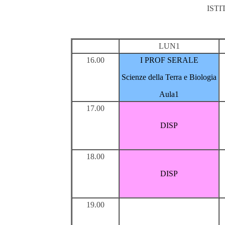
IST
LUN1
16.00
I PROF SERALE
Scienze della Terra e Biologia
Aula1
17.00
DISP
18.00
DISP
19.00