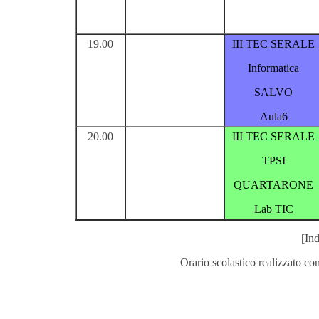
19.00
III TEC SERALE
Informatica
SALVO
Aula6
20.00
III TEC SERALE
TPSI
QUARTARONE
Lab TIC
[Ind
Orario scolastico realizzato co