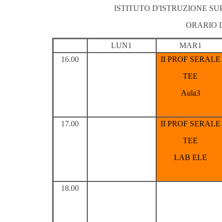
ISTITUTO D'ISTRUZIONE S
ORARIO 
LUN1
MAR1
16.00
II PROF SERALE
TEE
Aula3
17.00
II PROF SERALE
TEE
LAB ELE
18.00