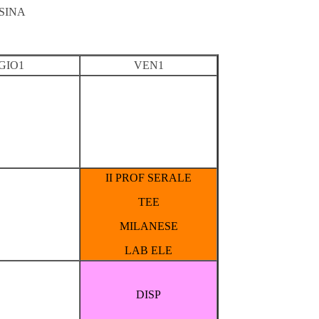
SINA
GIO1
VEN1
II PROF SERALE
TEE
MILANESE
LAB ELE
DISP