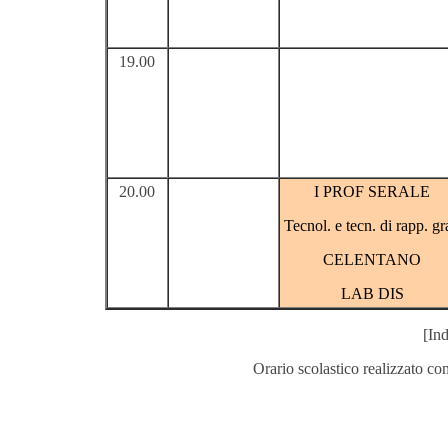
19.00
20.00
I PROF SERALE
Tecnol. e tecn. di rapp. gr
CELENTANO
LAB DIS
[Ind
Orario scolastico realizzato co