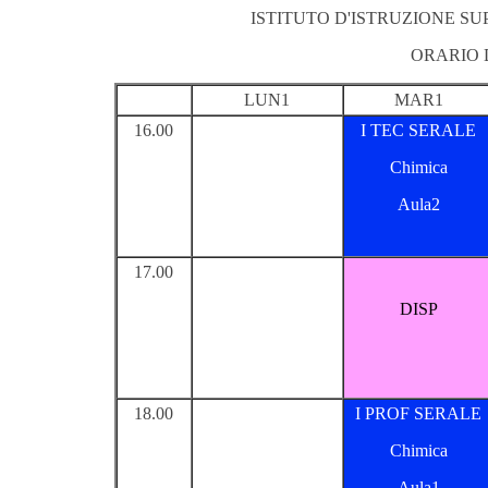
ISTITUTO D'ISTRUZIONE S
ORARIO 
LUN1
MAR1
16.00
I TEC SERALE
Chimica
Aula2
17.00
DISP
18.00
I PROF SERALE
Chimica
Aula1